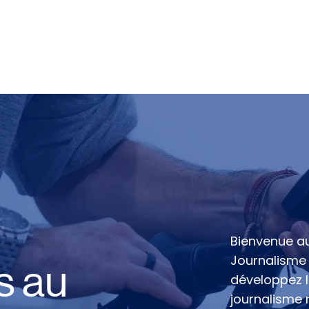
urnalisme
Communication responsable
Actualités
Bienvenue a
Journalisme 
s au
développez 
journalisme 